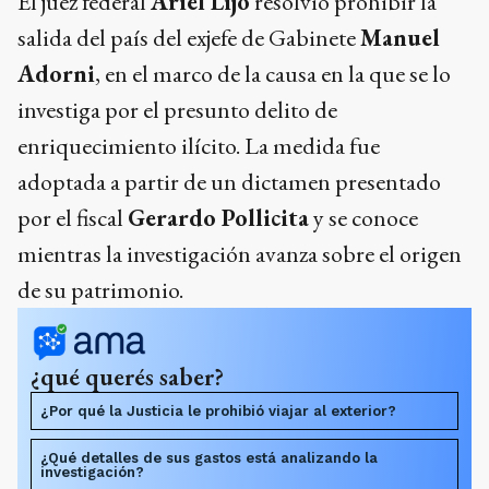
El juez federal
Ariel Lijo
resolvió prohibir la
salida del país del exjefe de Gabinete
Manuel
Adorni
, en el marco de la causa en la que se lo
investiga por el presunto delito de
enriquecimiento ilícito. La medida fue
adoptada a partir de un dictamen presentado
por el fiscal
Gerardo Pollicita
y se conoce
mientras la investigación avanza sobre el origen
de su patrimonio.
¿qué querés saber?
¿Por qué la Justicia le prohibió viajar al exterior?
¿Qué detalles de sus gastos está analizando la
investigación?