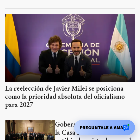
La reelección de Javier Milei se posiciona
como la prioridad absoluta del oficialismo
para 2027
Gobernadores proponen a
PREGUNTALE A AMA
la Casa Rosada una mesa