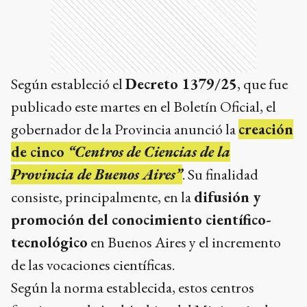
publicado este martes en el Boletín Oficial, el
gobernador de la Provincia anunció la
creación
de cinco
“Centros de Ciencias de la
Provincia de Buenos Aires”
. Su finalidad
consiste, principalmente, en la
difusión y
promoción del conocimiento científico-
tecnológico
en Buenos Aires y el incremento
de las vocaciones científicas.
Según la norma establecida, estos centros
funcionaran bajo el ámbito del Ministerio de
Producción, Ciencia e Innovación Tecnológica.
Los mismos estarán localizados en distintas
regiones,
“conformando propuestas acordes a
las características y capacidades propias del