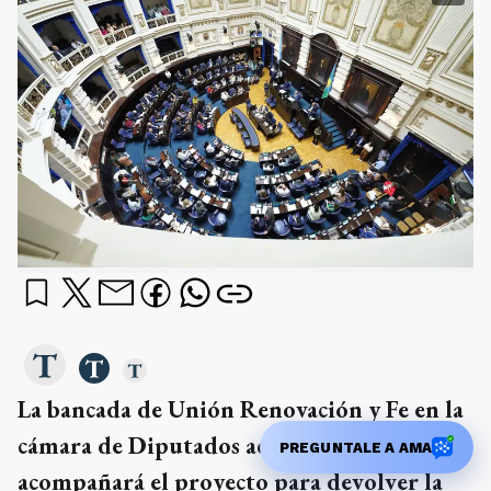
La bancada de Unión Renovación y Fe en la
cámara de Diputados adelantó que no
acompañará el proyecto para devolver la
posibilidad de ser reelectos de forma
indefinida a legisladores, concejales y
consejeros escolares bonaerenses que fue
PREGUNTALE A AMA
aprobado días atrás en el Senado,
por lo que