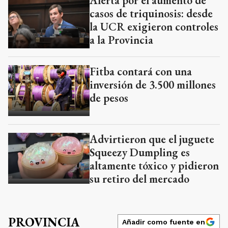
Fitba contará con una
inversión de 3.500 millones
de pesos
Advirtieron que el juguete
Squeezy Dumpling es
altamente tóxico y pidieron
su retiro del mercado
PROVINCIA
Añadir como fuente en
PROVINCIA
29 de junio de 2025 | hace un año
Las reelecciones
indefinidas sumaron un