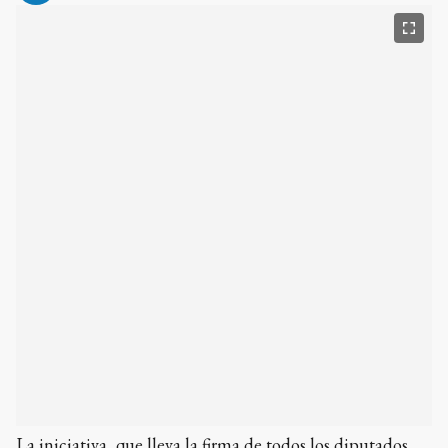
La iniciativa, que lleva la firma de todos los diputados
del bloque
El bloque de
La Libertad Avanza
(LLA) en la