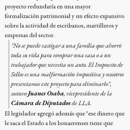
trabajador que necesita un auto. El Impuesto de
Sellos es una malformación impositiva y nosotros
presentamos este proyecto para eliminarlo",
sostuvo
Juanes Osaba
, vicepresidente de la
Cámara de Diputados
de LLA.
El legislador agregó además que "ese dinero que
le saca el Estado a los bonaerenses tiene que
estar en el bolsillo de las familias, no
financiando el déficit de la Política". La
presentación tiene una lectura política explícita:
LLA busca presionar al gobierno de
Axel
Kicillof
en el terreno legislativo, al colocar
sobre la mesa un proyecto de rebaja impositiva