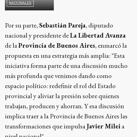
espacio político: redefinir el rol del Estado
provincial y aliviar la presión sobre quienes
trabajan, producen y ahorran. Y esa discusión
implica traer a la Provincia de Buenos Aires las
transformaciones que impulsa
Javier Milei
a
nivel nacional".
Parálisis legislativa
El escenario en la
Legislatura
, no obstante,
complica cualquier avance en el corto plazo.
Ninguna de las dos cámaras ha iniciado sus
sesiones ordinarias pese a que el período abrió
formalmente el
dos de marzo
, y las comisiones
de trabajo aún no están conformadas. Hasta la