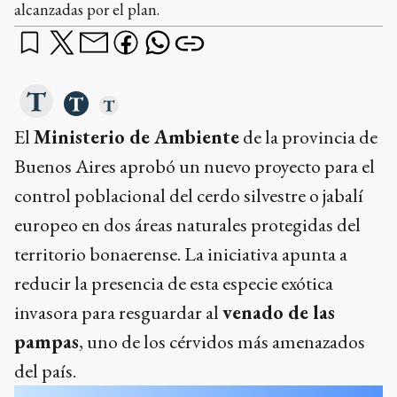
pampas
, uno de los cérvidos más amenazados
del país.
¿qué querés saber?
¿Por qué autorizaron cazar jabalíes en esos refugios?
¿Dónde se puede cazar jabalíes con esta nueva
autorización?
¿Qué requisitos necesita tener quien quiera participar
en la caza?
Dame un resumen
Ads