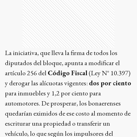
diputados del bloque, apunta a modificar el
artículo 256 del
Código Fiscal
(Ley N° 10.397)
y derogar las alícuotas vigentes:
dos por ciento
para inmuebles y 1,2 por ciento para
automotores. De prosperar, los bonaerenses
quedarían eximidos de ese costo al momento de
escriturar una propiedad o transferir un
vehículo, lo que según los impulsores del
proyecto redundaría en una mayor
formalización patrimonial y un efecto expansivo
sobre la actividad de escribanos, martilleros y
empresas del sector.
"No se puede castigar a una familia que ahorró
toda su vida para comprar una casa o a un