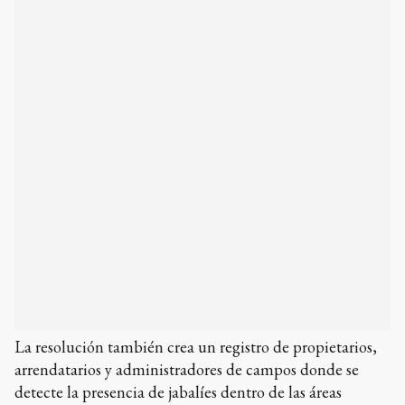
La resolución también crea un registro de propietarios,
arrendatarios y administradores de campos donde se
detecte la presencia de jabalíes dentro de las áreas
alcanzadas por el plan.
El
Ministerio de Ambiente
de la provincia de
Buenos Aires aprobó un nuevo proyecto para el
control poblacional del cerdo silvestre o jabalí
europeo en dos áreas naturales protegidas del
territorio bonaerense. La iniciativa apunta a
reducir la presencia de esta especie exótica
invasora para resguardar al
venado de las