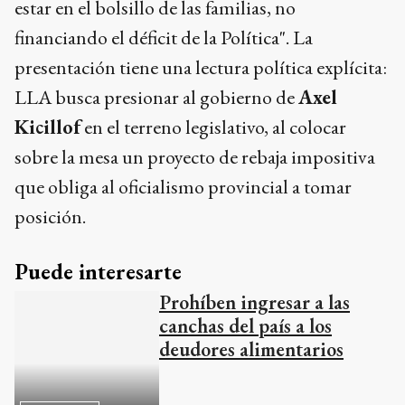
que obliga al oficialismo provincial a tomar
posición.
Puede interesarte
Prohíben ingresar a las
canchas del país a los
deudores alimentarios
NACIONALES
Por su parte,
Sebastián Pareja
, diputado
nacional y presidente de
La Libertad Avanza
de la
Provincia de Buenos Aires
, enmarcó la
propuesta en una estrategia más amplia: "Esta
iniciativa forma parte de una discusión mucho
más profunda que venimos dando como