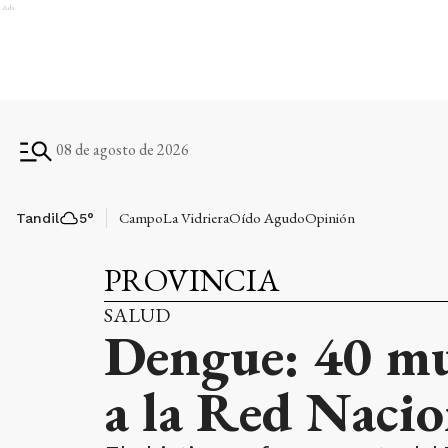
Ads
08 de agosto de 2026
Campo
La Vidriera
Oído Agudo
Opinión
Tandil
5
°
PROVINCIA
SALUD
Dengue: 40 mu
a la Red Nacio