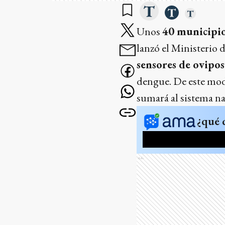
Unos
40 municipio
lanzó el Ministerio 
sensores de ovipo
dengue. De este modo,
sumará al sistema na
¿qué 
Ads