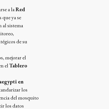
rse a la
Red
s que ya se
n al sistema
itoreo,
tégicos de su
s, mejorar el
en el
Tablero
aegypti en
andarizar los
encia del mosquito
ir los datos