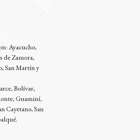
on: Ayacucho,
as de Zamora,
o, San Martín y
rce, Bolívar,
amonte, Guaminí,
an Cayetano, San
palqué.