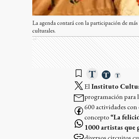
La agenda contará con la participación de más d
culturales.
Ads
El
Instituto Cultur
programación para 
600 actividades con e
concepto
“La felic
1000 artistas que 
diversos circuitos cu