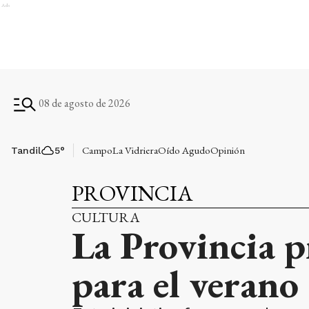
Ads
08 de agosto de 2026
Campo
La Vidriera
Oído Agudo
Opinión
Tandil
5
°
PROVINCIA
CULTURA
La Provincia p
para el verano