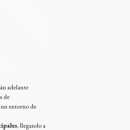
rán adelante
s de
n un entorno de
cipales
, llegando a