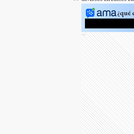
¿qué 
Ads