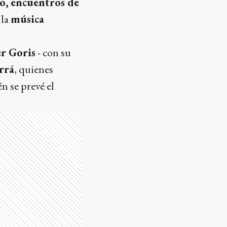
o,
encuentros de
 la
música
r Goris
- con su
rrá
, quienes
n se prevé el