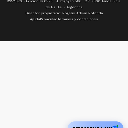
82511620. · Edición Nº
6975
· H. Yrigoyen 560 · C.P. 7000 Tandil, Pcia.
de Bs. As. - Argentina
Director propietario: Rogelio Adrián Rotonda
Ayuda
Privacidad
Terminos y condiciones