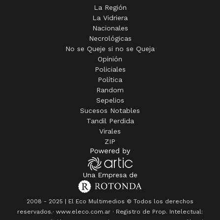
La Región
La Vidriera
Nacionales
Necrológicas
No se Queje si no se Queja
Opinión
Policiales
Política
Random
Sepelios
Sucesos Notables
Tandil Perdida
Virales
ZIP
Una Empresa de
2008 - 2025 | El Eco Multimedios © Todos los derechos
reservados.· www.eleco.com.ar · Registro de Prop. Intelectual: