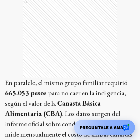
Ads
En paralelo, el mismo grupo familiar requirió
665.053 pesos
para no caer en la indigencia,
según el valor de la
Canasta Básica
Alimentaria (CBA)
. Los datos surgen del
informe oficial sobre condiciones de vida, que
PREGUNTALE A AMA
mide mensualmente el costo de ambas canastas