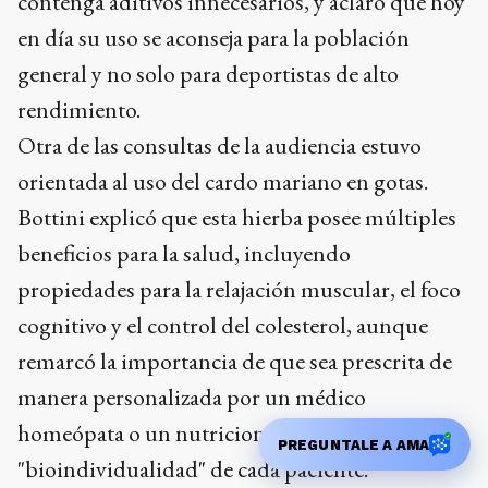
contenga aditivos innecesarios, y aclaró que hoy
en día su uso se aconseja para la población
general y no solo para deportistas de alto
rendimiento.
Otra de las consultas de la audiencia estuvo
orientada al uso del cardo mariano en gotas.
Bottini explicó que esta hierba posee múltiples
beneficios para la salud, incluyendo
propiedades para la relajación muscular, el foco
cognitivo y el control del colesterol, aunque
remarcó la importancia de que sea prescrita de
manera personalizada por un médico
homeópata o un nutricionista, respetando la
PREGUNTALE A AMA
"bioindividualidad" de cada paciente.