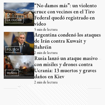
“No damos más”: un violento
Ads
cruce con vecinos en el Tiro
Federal quedó registrado en
LA CIUDAD
video
5
min de lectura
Argentina condenó los ataques
de Irán contra Kuwait y
Bahréin
POLÍTICA
2
min de lectura
Rusia lanzó un ataque masivo
con misiles y drones contra
Ucrania: 13 muertos y graves
MUNDO
daños en Kiev
2
min de lectura
Ads