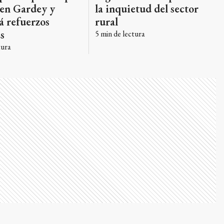
la inquietud del sector
 en Gardey y
rural
rá refuerzos
es
5
min de lectura
tura