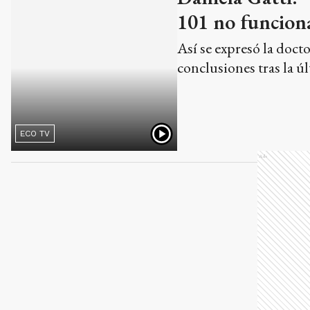
ECO TV
conclusiones tras la ú
Ads
Los detalles de
La presidenta, Daniela
positivo.
4
min de lectura
LA CIUDAD
Autoridades pro