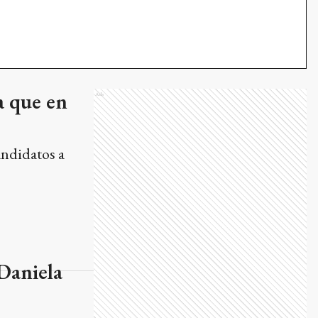
andidatos a
 Daniela
de Tandil que
diferencia de La
. No nos
cabezará a nivel
 “un