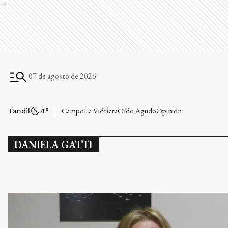
Ads
07 de agosto de 2026
Campo
La Vidriera
Oído Agudo
Opinión
Tandil
4
°
DANIELA GATTI