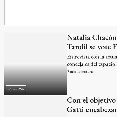
Entrevista con la actu
concejales del espacio 
9
min de lectura
LA CIUDAD
Con el objetivo 
Gatti encabezará
La presidenta del For
será la primera candid
Libertad Avanza en el
interesa compartir el e
local una de las listas.
LA CIUDAD
6
min de lectura
Para Gatti la o
ataque a la inst