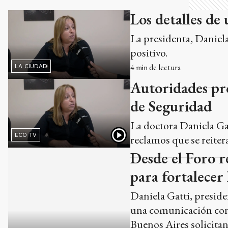
de Seguridad
La doctora Daniela Gat
ECO TV
reclamos que se reiter
Desde el Foro r
para fortalecer 
Daniela Gatti, presid
LA CIUDAD
una comunicación con 
Buenos Aires solicitan
ola delictiva. Además, 
de coordinación rural 
7
min de lectura
Ads