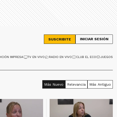
INICIAR SESIÓN
SUSCRIBITE
DICIÓN IMPRESA
TV EN VIVO
RADIO EN VIVO
CLUB EL ECO
JUEGOS
Más Nuevo
Relevancia
Más Antiguo