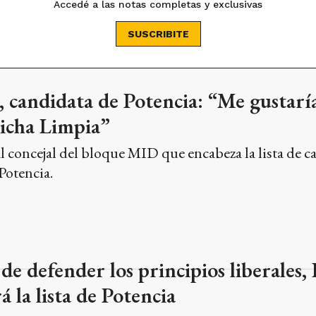
al concejal del bloque MID que encabeza la lista de c
Potencia.
de defender los principios liberales,
 la lista de Potencia
o de Seguridad aseguró en una entrevista con El Eco 
ata de Potencia, un espacio de ideas liberales que se 
 armado provincial. “Santamarina es el menos liberal
spacio con él ni ser parte”, indicó la abogada que en
posición del Concejo Deliberante fue
itución del Foro”