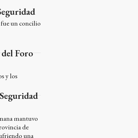
s y los
 Seguridad
semana mantuvo
rovincia de
sufriendo una
icia en la mesa