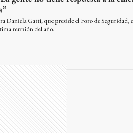
ltima reunión del año.
 una concurrida reunión del Foro de
 Gatti, señaló que si bien quedaron temas por tocar,
vinciales participaron de la reunión