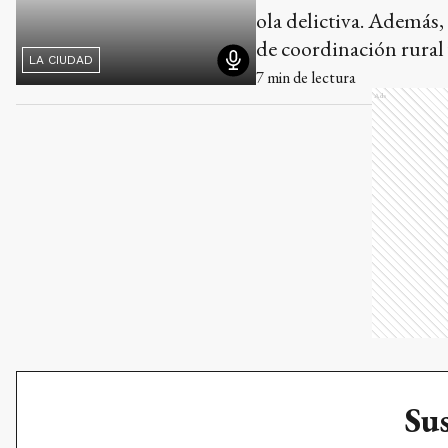
Sus
Natalia Chacón,
Tandil se vote 