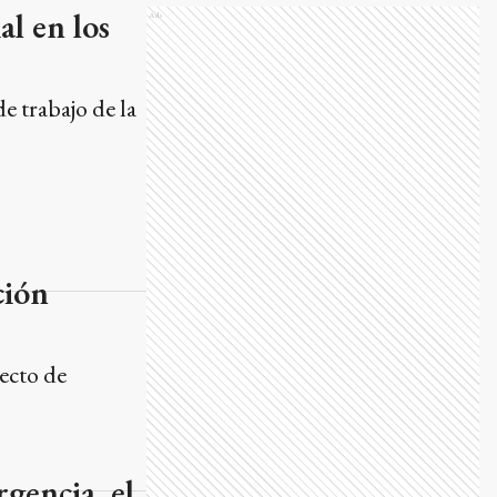
al en los
Ads
e trabajo de la
ción
ecto de
rgencia, el
 como una de las