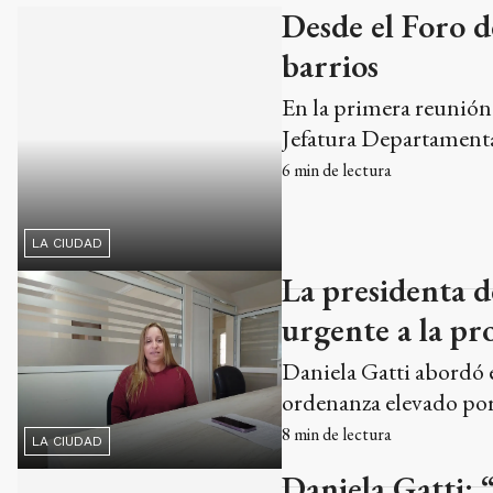
Desde el Foro d
barrios
En la primera reunión 
LA CIUDAD
Jefatura Departamenta
6
min de lectura
La presidenta d
urgente a la pr
Daniela Gatti abordó e
ordenanza elevado por 
8
min de lectura
LA CIUDAD
Daniela Gatti: 
101 no funcion
Así se expresó la doct