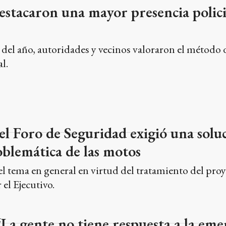
estacaron una mayor presencia polici
del año, autoridades y vecinos valoraron el método d
l.
el Foro de Seguridad exigió una solu
oblemática de las motos
l tema en general en virtud del tratamiento del proy
el Ejecutivo.
“La gente no tiene respuesta a la eme
a”
ora Daniela Gatti, que preside el Foro de Seguridad,