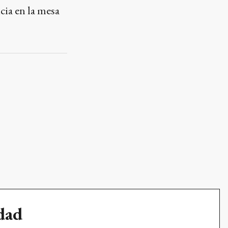
udad
a que en
Ads