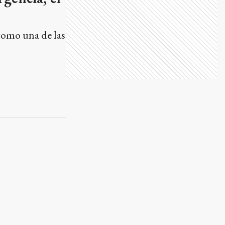
 Seguridad
 fue un concilio
 del Foro