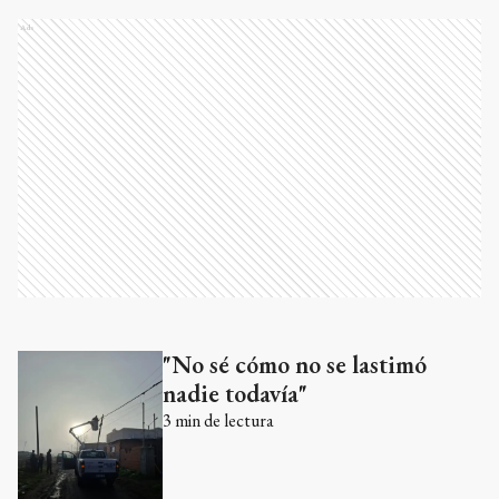
Ads
"No sé cómo no se lastimó
Ads
nadie todavía"
3
min de lectura