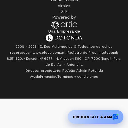
Virales
ZIP
Una Empresa de
2008 - 2025 | El Eco Multimedios © Todos los derechos
reservados.· www.eleco.com.ar · Registro de Prop. Intelectual:
82511620. · Edición Nº
6977
· H. Yrigoyen 560 · C.P. 7000 Tandil, Pcia.
de Bs. As. - Argentina
Director propietario: Rogelio Adrián Rotonda
Ayuda
Privacidad
Terminos y condiciones
PREGUNTALE A AMA