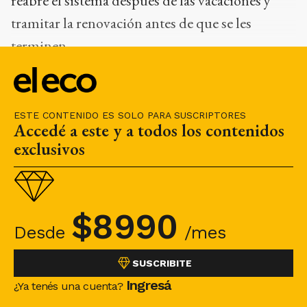
reabre el sistema después de las vacaciones y
tramitar la renovación antes de que se les
terminen.
Para realizar
consultas se pueden comunicar
via mail a sumotandil@gmail.com.
ESTE CONTENIDO ES SOLO PARA SUSCRIPTORES
Accedé a este y a todos los contenidos
exclusivos
$
8990
Desde
/mes
SUSCRIBITE
Ingresá
¿Ya tenés una cuenta?