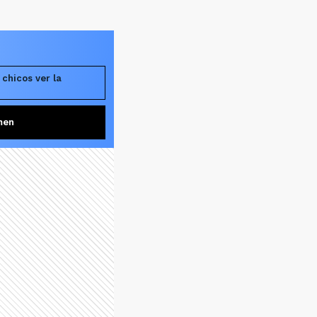
 chicos ver la
men