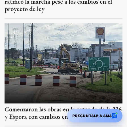
ratificó la marcha pese a los cambios en el
proyecto de ley
Comenzaron las obras en la rotonda de la 226
y Espora con cambios en la circulación
PREGUNTALE A AMA