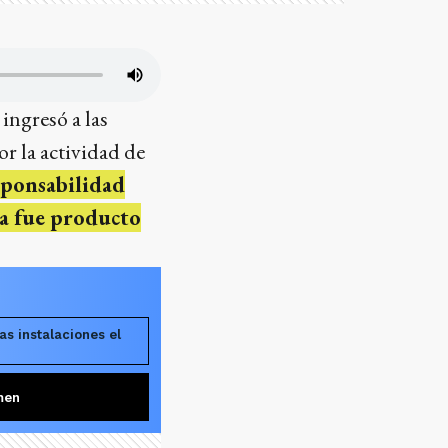
ingresó a las
or la actividad de
sponsabilidad
da fue producto
as instalaciones el
men