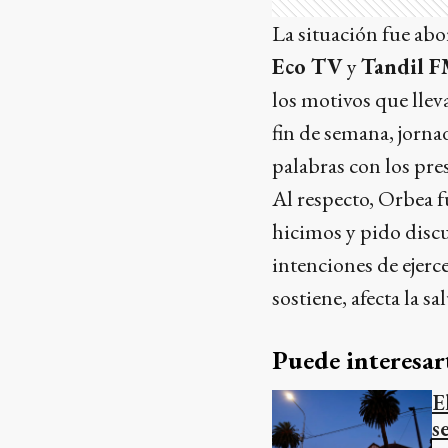
La situación fue ab
Eco TV
y
Tandil F
los motivos que llev
fin de semana, jorna
palabras con los pre
Al respecto, Orbea f
hicimos y pido discu
intenciones de ejerce
sostiene, afecta la s
Puede interesar
E
s