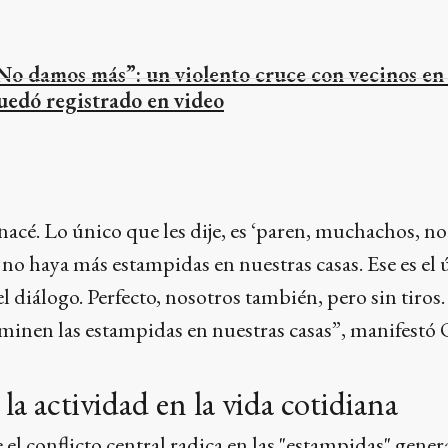
No damos más”: un violento cruce con vecinos en 
uedó registrado en video
acé. Lo único que les dije, es ‘paren, muchachos, 
no haya más estampidas en nuestras casas. Ese es el 
el diálogo. Perfecto, nosotros también, pero sin tiros
minen las estampidas en nuestras casas”, manifestó 
la actividad en la vida cotidiana
 el conflicto central radica en las "estampidas" gener