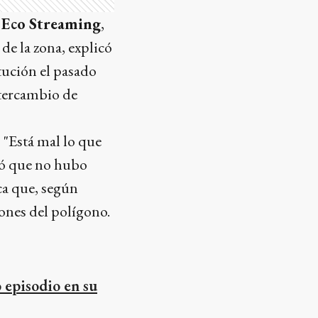
 Eco Streaming
,
de la zona, explicó
tución el pasado
ntercambio de
 "Está mal lo que
ró que no hubo
ica que, según
iones del polígono.
o episodio en su