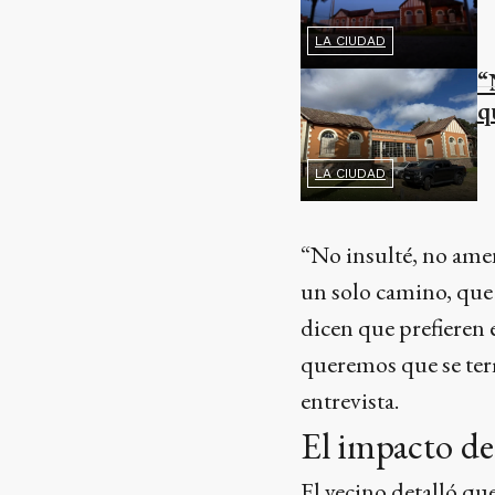
LA CIUDAD
“
q
LA CIUDAD
“No insulté, no amen
un solo camino, que 
dicen que prefieren 
queremos que se ter
entrevista.
El impacto de 
El vecino detalló que