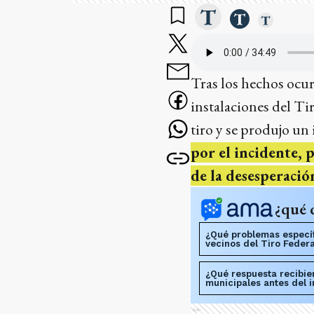
Tras los hechos ocur
instalaciones del Ti
tiro y se produjo un
por el incidente, 
de la desesperación
¿qué 
¿Qué problemas específi
vecinos del Tiro Feder
¿Qué respuesta recibie
municipales antes del 
Ads