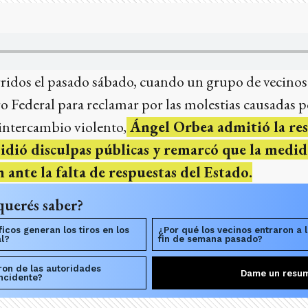
ridos el pasado sábado, cuando un grupo de vecinos 
ro Federal para reclamar por las molestias causadas p
 intercambio violento,
Ángel Orbea admitió la re
pidió disculpas públicas y remarcó que la medi
 ante la falta de respuestas del Estado.
querés saber?
cos generan los tiros en los
¿Por qué los vecinos entraron a l
al?
fin de semana pasado?
ron de las autoridades
Dame un resu
incidente?