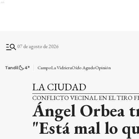
Ads
07 de agosto de 2026
Campo
La Vidriera
Oído Agudo
Opinión
Tandil
4
°
LA CIUDAD
CONFLICTO VECINAL EN EL TIRO 
Ángel Orbea tr
"Está mal lo q