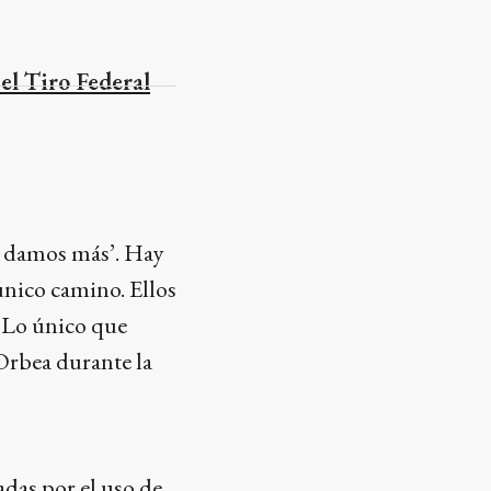
el Tiro Federal
no damos más’. Hay
único camino. Ellos
. Lo único que
Orbea durante la
adas por el uso de