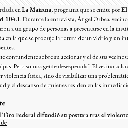
ordada en
La Mañana
, programa que se emite por
El
M 104.1
. Durante la entrevista, Ángel Orbea, vecino 
aron a un grupo de personas a presentarse en la insti
da en la que se produjo la rotura de un vidrio y un i
sentes.
ue contundente sobre su accionar y el de sus vecinos:
lpas. Pero somos gente desesperada". El vecino acla
r violencia física, sino de visibilizar una problemát
alud y el descanso de quienes residen en las inmediac
te
l Tiro Federal difundió su postura tras el violent
ede