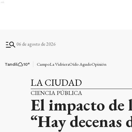
Ads
06 de agosto de 2026
Campo
La Vidriera
Oído Agudo
Opinión
Tandil
10
°
LA CIUDAD
CIENCIA PÚBLICA
El impacto de 
“Hay decenas d