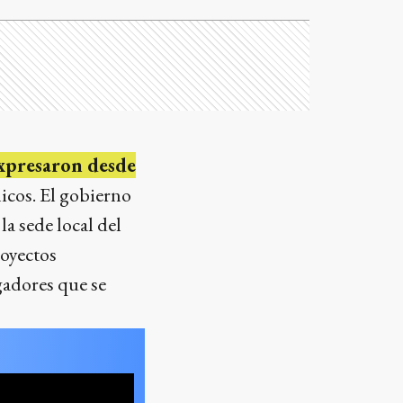
expresaron desde
licos. El gobierno
a sede local del
royectos
gadores que se