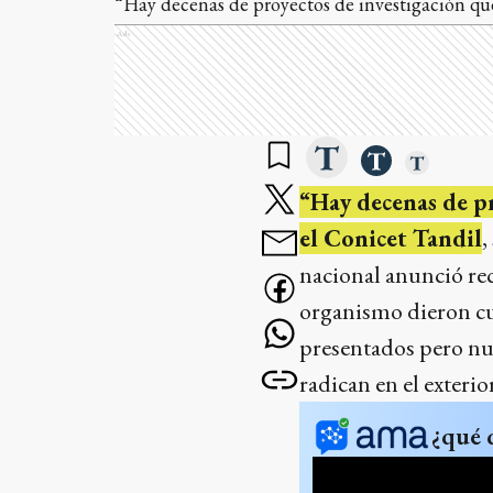
“Hay decenas de proyectos de investigación que
Ads
“Hay decenas de p
el Conicet Tandil
,
nacional anunció rec
organismo dieron cu
presentados pero nun
radican en el exterior
¿qué 