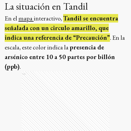
La situación en Tandil
En el
mapa
interactivo,
Tandil se encuentra
señalada con un circulo amarillo, que
indica una referencia de “Precaución”
. En la
escala, este color indica la
presencia de
arsénico entre 10 a 50 partes por billón
(ppb)
.
Ads