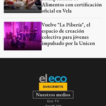
Alimentos con certificación
oficial en Vela
Vuelve "La Pibería", el
espacio de creación
colectiva para jóvenes
impulsado por la Unicen
SUSCRIBITE
Nuestros medios
Eco TV