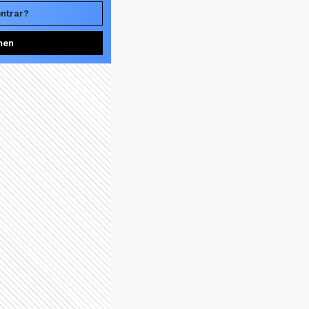
entrar?
men