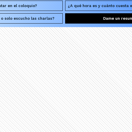
tar en el coloquio?
¿A qué hora es y cuánto cuesta 
 o solo escucho las charlas?
Dame un resu