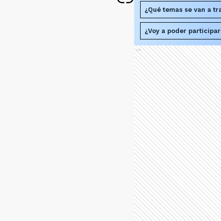
¿Qué temas se van a tra
¿Voy a poder participar
Ads