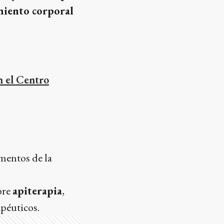
iento corporal
n el Centro
amentos de la
bre
apiterapia
,
apéuticos.