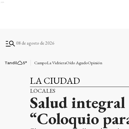
Ads
08 de agosto de 2026
Campo
La Vidriera
Oído Agudo
Opinión
Tandil
5
°
LA CIUDAD
LOCALES
Salud integral
“Coloquio para