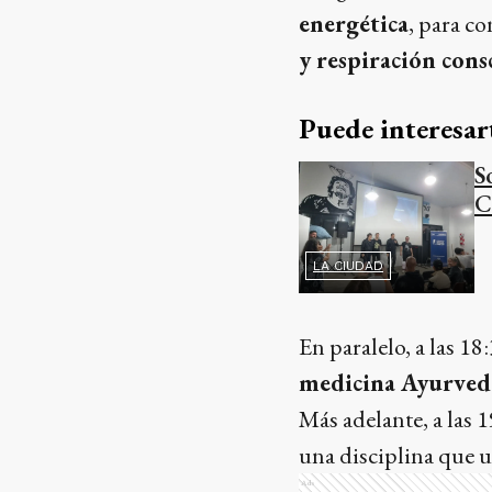
energética
, para c
y respiración cons
Puede interesar
S
C
LA CIUDAD
En paralelo, a las 1
medicina Ayurved
Más adelante, a las 
una disciplina que ut
Ads