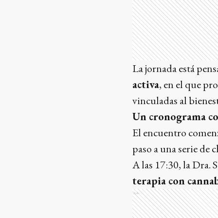
La jornada está pen
activa
, en el que pr
vinculadas al bienes
Un cronograma co
El encuentro comenza
paso a una serie de 
A las 17:30, la Dra.
terapia con cannab
Ads