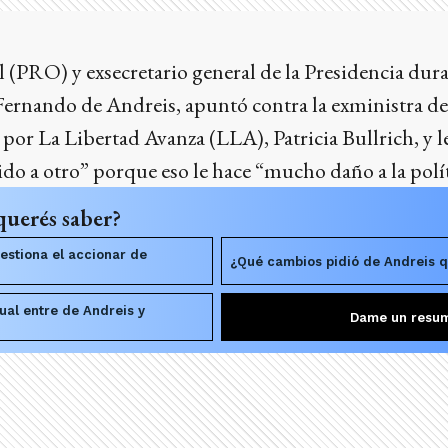
 (PRO) y exsecretario general de la Presidencia dur
Fernando de Andreis, apuntó contra la exministra d
por La Libertad Avanza (LLA), Patricia Bullrich, y l
ido a otro” porque eso le hace “mucho daño a la polít
querés saber?
estiona el accionar de
¿Qué cambios pidió de Andreis q
tual entre de Andreis y
Dame un resu