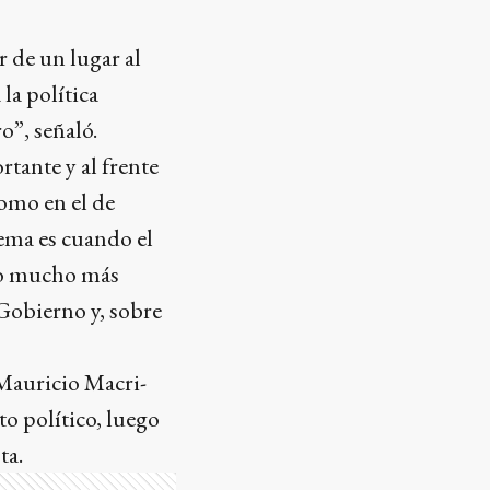
r de un lugar al
la política
o”, señaló.
rtante y al frente
omo en el de
lema es cuando el
lgo mucho más
Gobierno y, sobre
 Mauricio Macri-
to político, luego
ta.