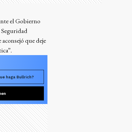
ante el Gobierno
e Seguridad
e aconsejó que deje
ica”.
ue haga Bullrich?
men