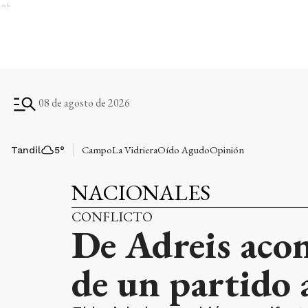
Ads
08 de agosto de 2026
Campo
La Vidriera
Oído Agudo
Opinión
Tandil
5
°
NACIONALES
CONFLICTO
De Adreis acon
de un partido 