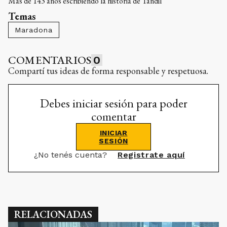
Más de 143 años escribiendo la historia de Tandil
Temas
Maradona
COMENTARIOS
0
Compartí tus ideas de forma responsable y respetuosa.
Debes iniciar sesión para poder
comentar
INICIAR
SESIÓN
¿No tenés cuenta?
Registrate aquí
RELACIONADAS