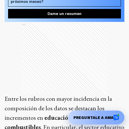
próximos meses?
Dame un resumen
Ads
Entre los rubros con mayor incidencia en la
composición de los datos se destacan los
incrementos en
educación, canasta básica y
PREGUNTALE A AMA
combustibles
. En particular, el sector educativo