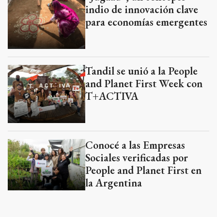
indio de innovación clave
para economías emergentes
Tandil se unió a la People
and Planet First Week con
T+ACTIVA
Conocé a las Empresas
Sociales verificadas por
People and Planet First en
la Argentina