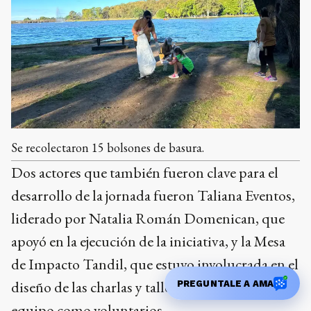
Se recolectaron 15 bolsones de basura.
Dos actores que también fueron clave para el
desarrollo de la jornada fueron Taliana Eventos,
liderado por Natalia Román Domenican, que
apoyó en la ejecución de la iniciativa, y la Mesa
de Impacto Tandil, que estuvo involucrada en el
diseño de las charlas y talleres, y sumó a su
PREGUNTALE A AMA
equipo como voluntarios.