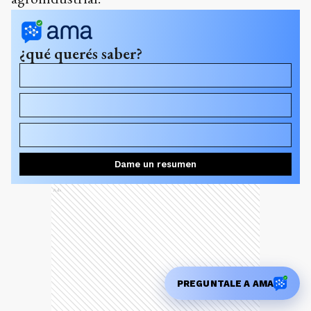
¿qué querés saber?
¿Qué tasas de crédito ofrece el Banco Nación para el
sector agroindustrial?
¿Cuánto creció la demanda de créditos para maquinaria
agrícola respecto al año anterior?
¿Cuánto se financió en comercio exterior durante
Agroactiva?
Dame un resumen
Ads
PREGUNTALE A AMA