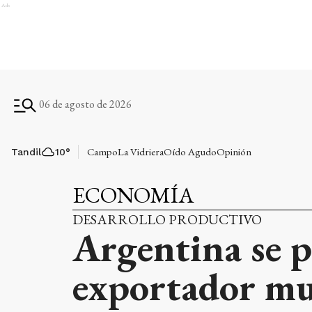
Ads
06 de agosto de 2026
Campo
La Vidriera
Oído Agudo
Opinión
Tandil
10
°
ECONOMÍA
DESARROLLO PRODUCTIVO
Argentina se p
exportador mun