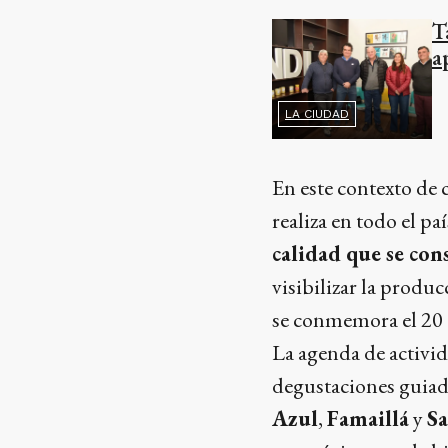
T
a
LA CIUDAD
En este contexto de 
realiza en todo el paí
calidad que se con
visibilizar la produ
se conmemora el 20 
La agenda de activid
degustaciones guiad
Azul
,
Famaillá
y
Sa