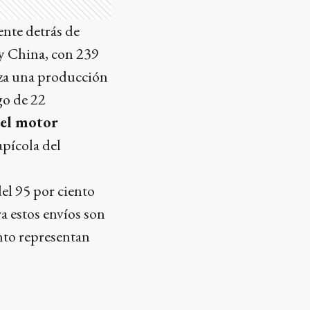
ente detrás de
 y China, con 239
nza una producción
rgo de 22
 el motor
apícola del
del 95 por ciento
ra estos envíos son
nto representan