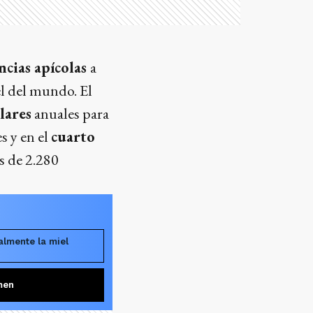
cias apícolas
a
el del mundo. El
lares
anuales para
s y en el
cuarto
s de 2.280
almente la miel
men