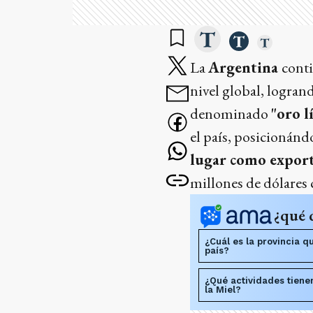
La
Argentina
cont
nivel global, logran
denominado
"oro l
el país, posicionánd
lugar como expor
millones de dólares 
¿qué 
¿Cuál es la provincia q
país?
¿Qué actividades tiene
la Miel?