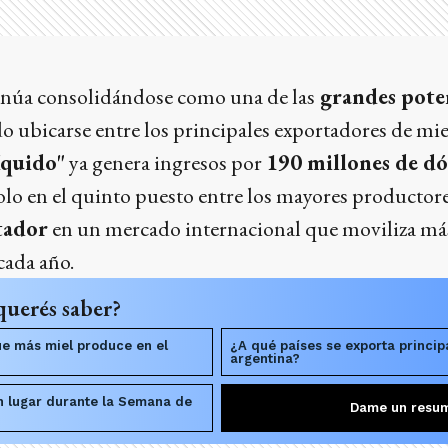
inúa consolidándose como una de las
grandes poten
do ubicarse entre los principales exportadores de mi
íquido"
ya genera ingresos por
190 millones de dó
olo en el quinto puesto entre los mayores productore
tador
en un mercado internacional que moviliza má
cada año.
querés saber?
ue más miel produce en el
¿A qué países se exporta princip
argentina?
n lugar durante la Semana de
Dame un resu