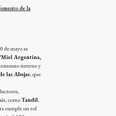
fomento de la
20 de mayo se
“Miel Argentina,
l consumo interno y
e las Abejas
, que
ductores,
país, como
Tandil
,
ura cumple un rol