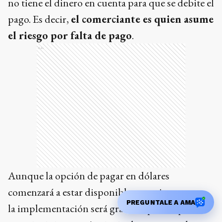
no tiene el dinero en cuenta para que se debite el
pago. Es decir,
el comerciante es quien asume
el riesgo por falta de pago
.
Ads
Aunque la opción de pagar en dólares
comenzará a estar disponible en varios sectores,
PREGUNTALE A AMA
la implementación será gradual, por lo que en