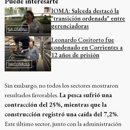
Puede interesarte
IOMA: Salceda destacó la
"transición ordenada" entre
gerenciadoras
LA CIUDAD
Leonardo Cositorto fue
condenado en Corrientes a
12 años de prisión
NACIONALES
Sin embargo, no todos los sectores mostraron
resultados favorables.
La pesca sufrió una
contracción del 25%, mientras que la
construcción registró una caída del 7,2%.
Este último sector, junto con la administración