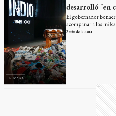
desarrolló "en 
El gobernador bonaere
acompañar a los miles
2
min de lectura
PROVINCIA
Ads