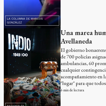
LA COLUMNA DE MARCOS
GONZÁLEZ
Una marea human
Avellaneda
El gobierno bonaerens
de 700 policías asign
ambulancias, 60 promot
cualquier contingencia
acompañamiento en la d
"lugar" para que todos
6
min de lectura