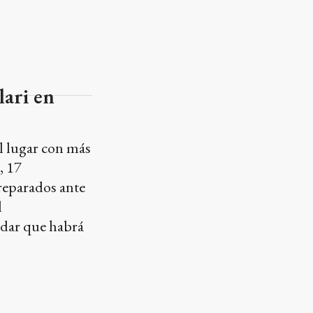
lari en
l lugar con más
, 17
preparados ante
l
rdar que habrá