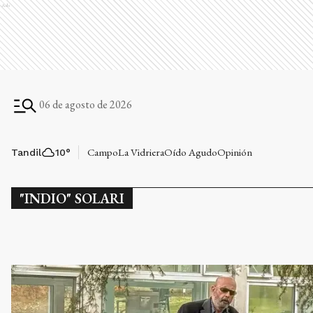
Ads
06 de agosto de 2026
Campo
La Vidriera
Oído Agudo
Opinión
Tandil
10
°
"INDIO" SOLARI