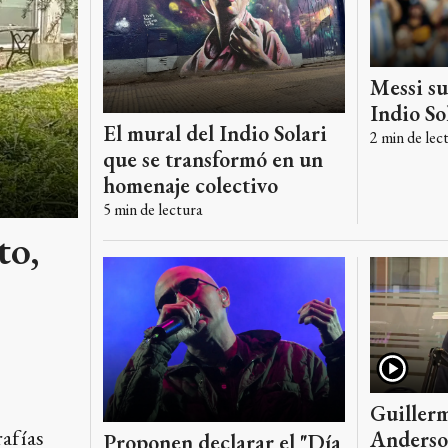
Messi s
Indio So
El mural del Indio Solari
2
min de lec
que se transformó en un
homenaje colectivo
5
min de lectura
to,
Guiller
afías
Anderson
Proponen declarar el "Día