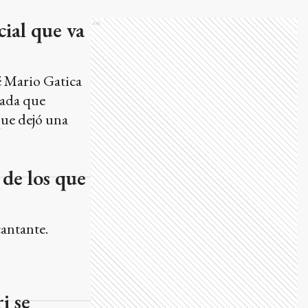
cial que va
Ads
é Mario Gatica
nada que
que dejó una
 de los que
cantante.
i se