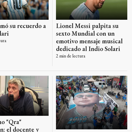
Lionel Messi palpita su
umó su recuerdo a
sexto Mundial con un
lari
emotivo mensaje musical
tura
dedicado al Indio Solari
2
min de lectura
mo "Qra"
: el docente y