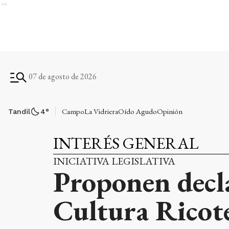
Ads
07 de agosto de 2026
Campo
La Vidriera
Oído Agudo
Opinión
Tandil
4
°
INTERÉS GENERAL
INICIATIVA LEGISLATIVA
Proponen decla
Cultura Ricote