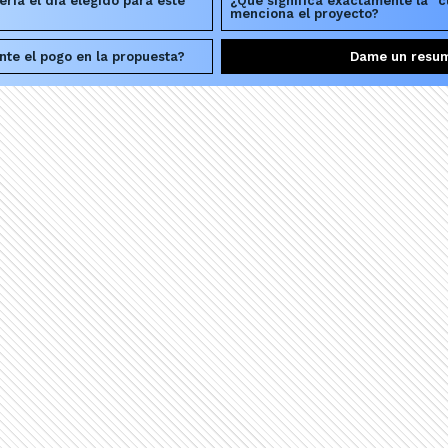
ería el día elegido para este
¿Qué significa exactamente la "c
menciona el proyecto?
te el pogo en la propuesta?
Dame un resu