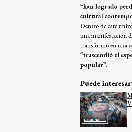
“han logrado perd
cultural contemp
Dentro de este unive
una manifestación de
transformó en una v
“trascendió el esp
popular”
.
Puede interesar
M
V
NACIONALES