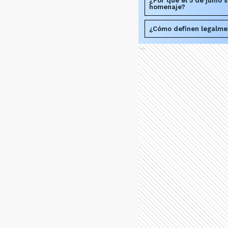
¿Por qué el 5 de junio s
homenaje?
¿Cómo definen legalmen
Ads