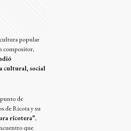
 cultura popular
un compositor,
ndió
 cultural, social
n punto de
s de Ricota y su
ura ricotera”
,
encuentro que