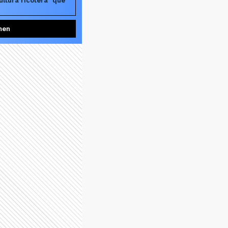
ultura ricotera" que
men