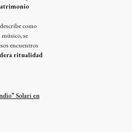
patrimonio
o describe como
l músico, se
esos encuentros
adera ritualidad
ndio” Solari en