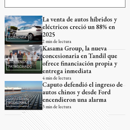
La venta de autos híbridos y
Ads
eléctricos creció un 88% en
2025
ECONOMÍA
2
min de lectura
Kasama Group, la nueva
concesionaria en Tandil que
ofrece financiación propia y
CONTENIDO
PATROCINADO
entrega inmediata
4
min de lectura
Caputo defendió el ingreso de
autos chinos y desde Ford
encendieron una alarma
ECONOMÍA
3
min de lectura
Ads