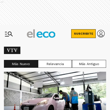
Ads
SUSCRIBITE
VTV
Más Nuevo
Relevancia
Más Antiguo