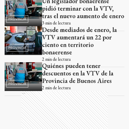
Un legislador bonaerense
pidió terminar con la VTV,
tras el nuevo aumento de enero
PROVINCIA
3
min de lectura
Desde mediados de enero, la
VTV aumentará un 22 por
ciento en territorio
PROVINCIA
bonaerense
2
min de lectura
Quiénes pueden tener
descuentos en la VTV de la
Provincia de Buenos Aires
PROVINCIA
2
min de lectura
Ads