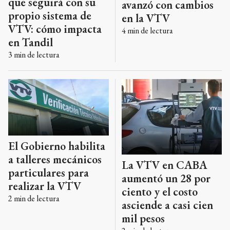
que seguirá con su
avanzó con cambios
propio sistema de
en la VTV
VTV: cómo impacta
4
min de lectura
en Tandil
3
min de lectura
El Gobierno habilita
a talleres mecánicos
La VTV en CABA
particulares para
aumentó un 28 por
realizar la VTV
ciento y el costo
2
min de lectura
asciende a casi cien
mil pesos