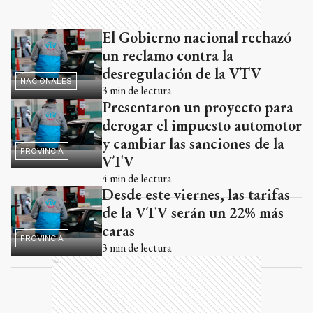
El Gobierno nacional rechazó
un reclamo contra la
desregulación de la VTV
NACIONALES
3
min de lectura
Presentaron un proyecto para
derogar el impuesto automotor
y cambiar las sanciones de la
PROVINCIA
VTV
4
min de lectura
Desde este viernes, las tarifas
de la VTV serán un 22% más
caras
PROVINCIA
3
min de lectura
Ads