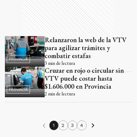
Relanzaron la web de la VTV
para agilizar trámites y
combatir estafas
PROVINCIA
3
min de lectura
Cruzar en rojo o circular sin
VTV puede costar hasta
$1.606.000 en Provincia
PROVINCIA
2
min de lectura
1
2
3
4