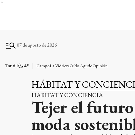
Ads
07 de agosto de 2026
Campo
La Vidriera
Oído Agudo
Opinión
Tandil
4
°
HÁBITAT Y CONCIENC
HABITAT Y CONCIENCIA
Tejer el futuro
moda sostenibl