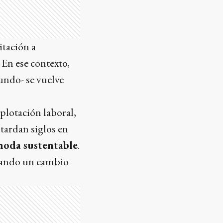
itación a
 En ese contexto,
undo- se vuelve
xplotación laboral,
tardan siglos en
moda sustentable
.
lsando un cambio