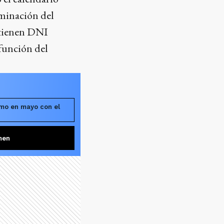
rminación del
 tienen DNI
 función del
imo en mayo con el
men