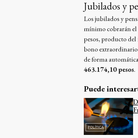
Jubilados y p
Los jubilados y pen
mínimo cobrarán el 
pesos, producto del 
bono extraordinario
de forma automática 
463.174,10 pesos
.
Puede interesar
D
F
POLÍTICA