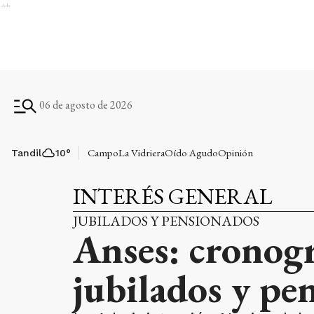
Ads
06 de agosto de 2026
Campo
La Vidriera
Oído Agudo
Opinión
Tandil
10
°
INTERÉS GENERAL
JUBILADOS Y PENSIONADOS
Anses: cronog
jubilados y pe