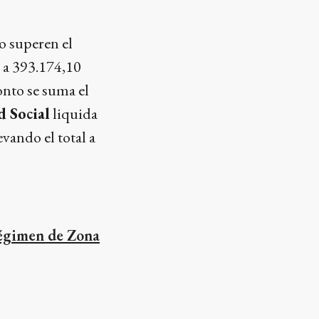
o superen el
 a 393.174,10
onto se suma el
d Social
liquida
vando el total a
régimen de Zona