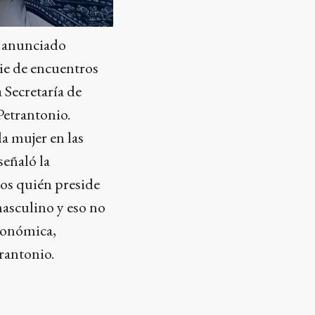
ue anunciado
ie de encuentros
Secretaría de
Petrantonio.
a mujer en las
señaló la
os quién preside
masculino y eso no
conómica,
trantonio.