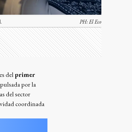
.
PH:
El Eco
es del
primer
mpulsada por la
s del sector
ctividad coordinada