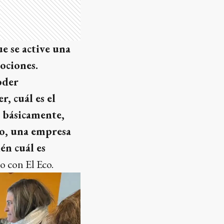
e se active una
mociones.
oder
, cuál es el
, básicamente,
to, una empresa
én cuál es
o con El Eco.