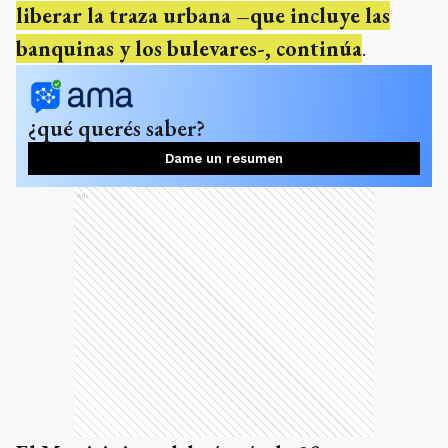
liberar la traza urbana –que incluye las
banquinas y los bulevares-, continúa
.
¿qué querés saber?
Dame un resumen
Ads