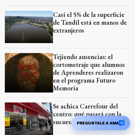
Casi el 5% de la superficie
de Tandil está en manos de
extranjeros
Tejiendo ausencias: el
cortometraje que alumnos
de Aprenderes realizaron
en el programa Futuro
Memoria
Se achica Carrefour del
centro: qué pasará con la
sucursal y los empleados
PREGUNTALE A AMA