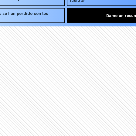
fuerza?
s se han perdido con los
Dame un resu