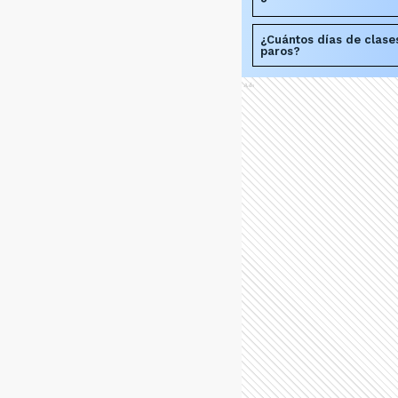
¿Cuántos días de clase
paros?
Ads