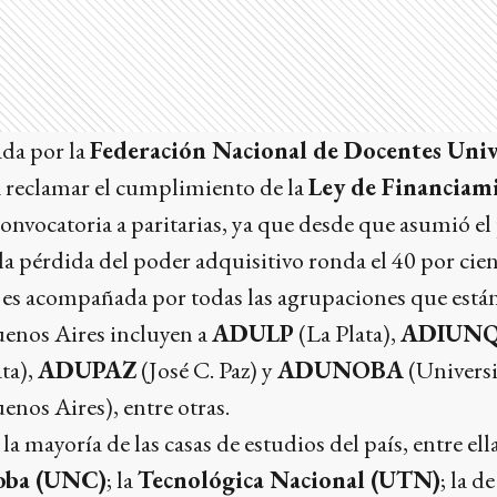
ada por la
Federación Nacional de Docentes Univ
a reclamar el cumplimiento de la
Ley de Financiam
convocatoria a paritarias, ya que desde que asumió el
la pérdida del poder adquisitivo ronda el 40 por cient
es acompañada por todas las agrupaciones que están 
uenos Aires incluyen a
ADULP
(La Plata),
ADIUN
ta),
ADUPAZ
(José C. Paz) y
ADUNOBA
(Universi
uenos Aires), entre otras.
la mayoría de las casas de estudios del país, entre ell
oba (UNC)
; la
Tecnológica Nacional (UTN)
; la d