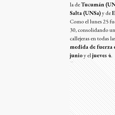
la de
Tucumán (U
Salta (UNSa)
y de
E
Como el lunes 25 fue
30, consolidando una
callejeras en todas l
medida de fuerza 
junio
y el
jueves 4
.
Ads