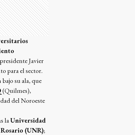
ersitarios
iento
 presidente Javier
o para el sector.
bajo su ala, que
Q
(Quilmes),
dad del Noroeste
as la
Universidad
e
Rosario (UNR)
;