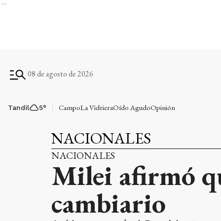
Ads
08 de agosto de 2026
Campo
La Vidriera
Oído Agudo
Opinión
Tandil
5
°
NACIONALES
NACIONALES
Milei afirmó q
cambiario