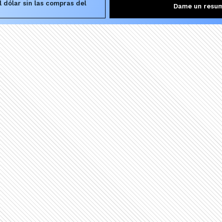
l dólar sin las compras del
Dame un resu