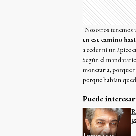
"Nosotros tenemos u
en ese camino hast
a ceder ni un ápice en
Según el mandatario 
monetaria, porque r
porque habían qued
Puede interesar
R
p