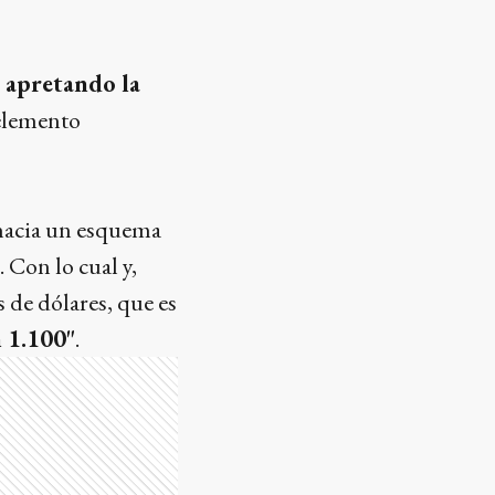
r apretando la
 elemento
 hacia un esquema
. Con lo cual y,
 de dólares, que es
n 1.100"
.