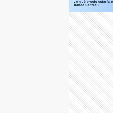
¿A qué precio estaría e
Banco Central?
Ads