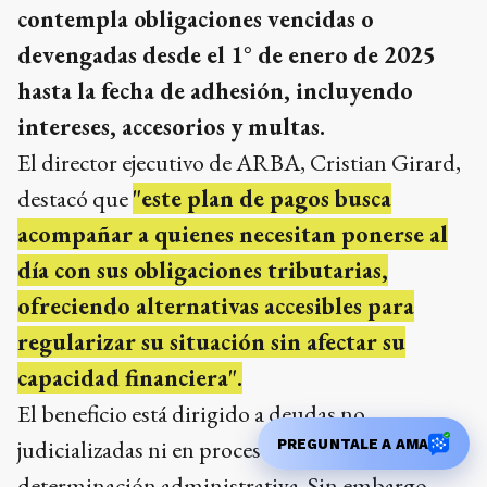
contempla obligaciones vencidas o
devengadas desde el 1° de enero de 2025
hasta la fecha de adhesión, incluyendo
intereses, accesorios y multas.
El director ejecutivo de ARBA, Cristian Girard,
destacó que
"este plan de pagos busca
acompañar a quienes necesitan ponerse al
día con sus obligaciones tributarias,
ofreciendo alternativas accesibles para
regularizar su situación sin afectar su
capacidad financiera".
El beneficio está dirigido a deudas no
judicializadas ni en proceso de fiscalización o
PREGUNTALE A AMA
determinación administrativa. Sin embargo,