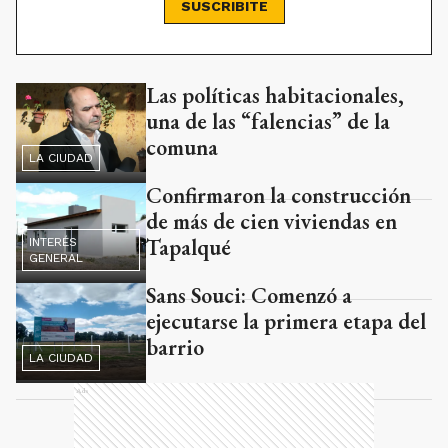
SUSCRIBITE
Las políticas habitacionales,
Ads
una de las “falencias” de la
comuna
LA CIUDAD
Confirmaron la construcción
de más de cien viviendas en
Tapalqué
INTERÉS
GENERAL
Sans Souci: Comenzó a
ejecutarse la primera etapa del
barrio
LA CIUDAD
Ads