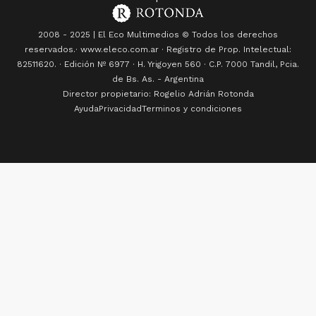
2008 - 2025 | El Eco Multimedios © Todos los derechos
reservados.· www.eleco.com.ar · Registro de Prop. Intelectual:
82511620. · Edición Nº
6977
· H. Yrigoyen 560 · C.P. 7000 Tandil, Pcia.
de Bs. As. - Argentina
Director propietario: Rogelio Adrián Rotonda
Ayuda
Privacidad
Terminos y condiciones