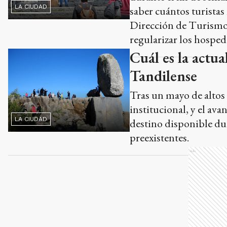
Cuál es la actua
Tandilense
Tras un mayo de altos
institucional, y el ava
LA CIUDAD
destino disponible du
preexistentes.
Ads