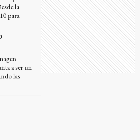
o
imagen
unta a ser un
ando las