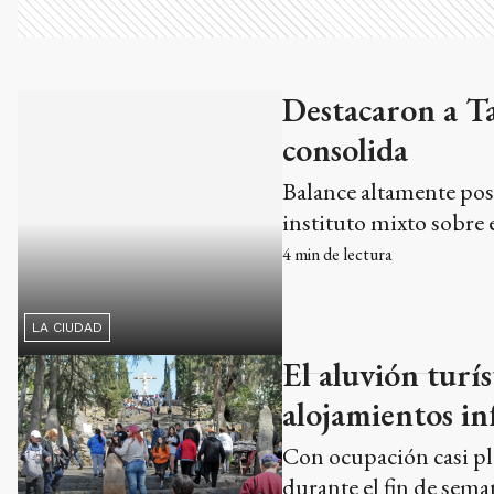
Destacaron a Ta
consolida
Balance altamente posi
LA CIUDAD
instituto mixto sobre 
4
min de lectura
El aluvión turís
alojamientos in
Con ocupación casi ple
durante el fin de sema
LA CIUDAD
saber cuántos turistas
Dirección de Turismo 
regularizar los hospeda