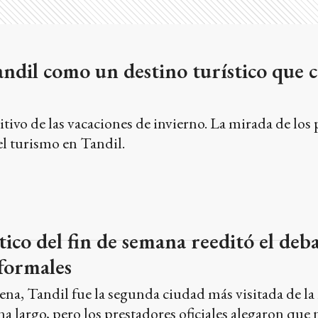
ndil como un destino turístico que c
tivo de las vacaciones de invierno. La mirada de los 
el turismo en Tandil.
tico del fin de semana reeditó el deba
formales
na, Tandil fue la segunda ciudad más visitada de la
na largo, pero los prestadores oficiales alegaron que 
 hubo en los alojamientos que no están registrados. 
comunal planean utilizar una normativa del año 20
jes extrahoteleros y ordenar la oferta del sector.