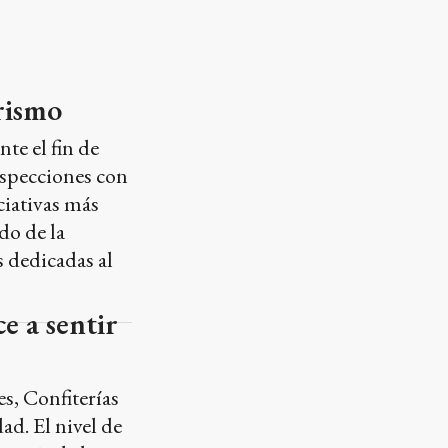
rismo
nte el fin de
nspecciones con
iciativas más
do de la
s dedicadas al
e a sentir
s, Confiterías
ad. El nivel de
partir de los
 se va a tirar