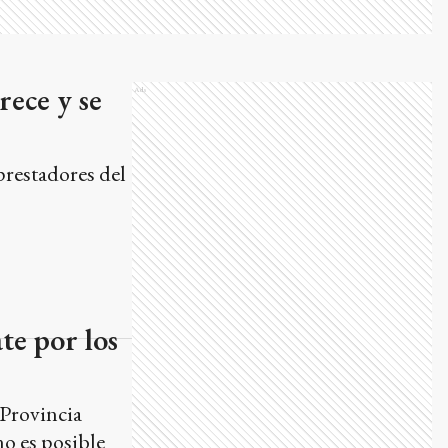
rece y se
Ads
prestadores del
te por los
 Provincia
no es posible
Desde la
10 para