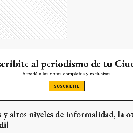
cribite al periodismo de tu Ci
Accedé a las notas completas y exclusivas
SUSCRIBITE
 y altos niveles de informalidad, la o
dil
iden cifras millonarias para alquilarlas durante la 
os precios -que ya cotizan en moneda extranjera- se
on más caros que Córdoba y la Costa. Los alojamient