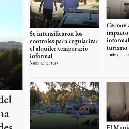
Cerone a
impacto 
Se intensificaron los
informal
controles para regularizar
turismo 
el alquiler temporario
4
min de lec
informal
3
min de lectura
del
na
des
El Muni