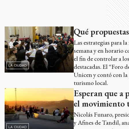
Qué propuestas 
Las estrategias para la
semana y en horario co
el fin de controlar a l
destacadas. El “Foro de
LA CIUDAD
Unicen y contó con la 
turismo local.
Esperan que a p
el movimiento t
Nicolás Funaro, presid
y Afines de Tandil, an
LA CIUDAD
reservas arrancó en me
próximos días crezca la 
más a salir los fines d