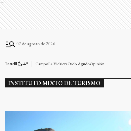
Ads
07 de agosto de 2026
Campo
La Vidriera
Oído Agudo
Opinión
Tandil
4
°
INSTITUTO MIXTO DE TURISMO