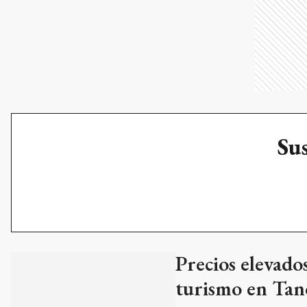
Sus
Precios elevados
turismo en Tan
Algunas propiedades p
temporada de verano. L
del Sur argentino, y s