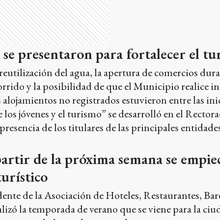
se presentaron para fortalecer el tu
 reutilización del agua, la apertura de comercios dura
rrido y la posibilidad de que el Municipio realice i
os alojamientos no registrados estuvieron entre las in
 los jóvenes y el turismo” se desarrolló en el Rectora
presencia de los titulares de las principales entidade
artir de la próxima semana se empiec
urístico
ente de la Asociación de Hoteles, Restaurantes, Bare
alizó la temporada de verano que se viene para la ciud
nor cantidad que el año pasado pero se espera que a 
cantidad de turistas. “La gente va a ser salidas cortas,
e semana y con la certeza del clima”, aseguró.