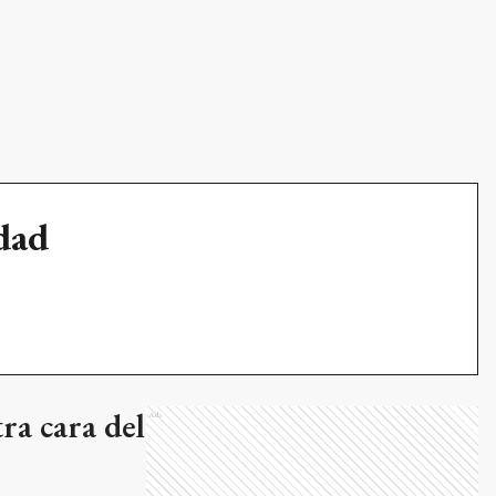
udad
tra cara del
Ads
próxima
 equiparan a los
os informales y