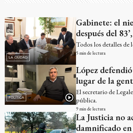
Gabinete: el n
después del 83’
Todos los detalles de 
5
min de lectura
LA CIUDAD
López defendió 
lugar de la gen
El secretario de Legale
POLÍTICA
pública.
9
min de lectura
La Justicia no 
damnificado en 