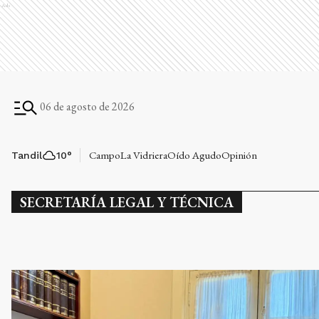
Ads
06 de agosto de 2026
Campo
La Vidriera
Oído Agudo
Opinión
Tandil
10
°
SECRETARÍA LEGAL Y TÉCNICA