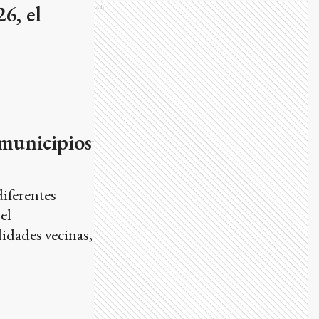
6, el
Ads
 municipios
diferentes
el
idades vecinas,