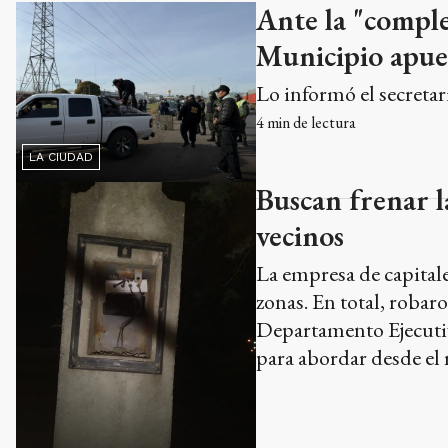
Ante la "comple
Municipio apues
Lo informó el secretar
4
min de lectura
LA CIUDAD
Buscan frenar l
vecinos
La empresa de capitale
zonas. En total, robar
Departamento Ejecutiv
para abordar desde el 