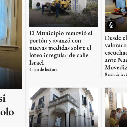
El Municipio removió el
Desde e
portón y avanzó con
valoraro
nuevas medidas sobre el
escuchad
loteo irregular de calle
ante Nac
Israel
Movediz
4
min de lectura
8
min de lec
si
solo