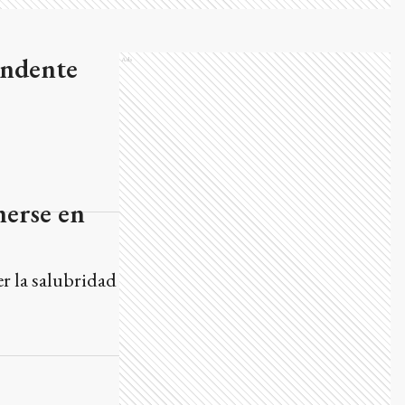
endente
Ads
nerse en
er la salubridad