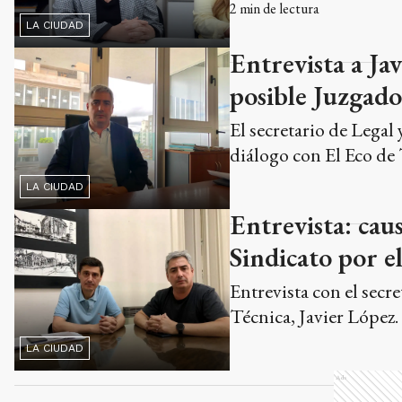
2
min de lectura
LA CIUDAD
Entrevista a Jav
posible Juzgado
El secretario de Legal
diálogo con El Eco de 
LA CIUDAD
Entrevista: caus
Sindicato por e
Entrevista con el secr
Técnica, Javier López.
LA CIUDAD
Ads