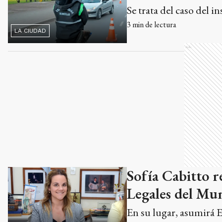
Se trata del caso del 
3
min de lectura
LA CIUDAD
Ads
Sofía Cabitto r
Legales del Mun
En su lugar, asumirá E