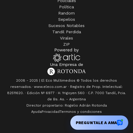
Policiales
Política
Random
Sepelios
Sucesos Notables
Tandil Perdida
Virales
ZIP
Una Empresa de
2008 - 2025 | El Eco Multimedios © Todos los derechos
reservados.· www.eleco.com.ar · Registro de Prop. Intelectual:
82511620. · Edición Nº
6977
· H. Yrigoyen 560 · C.P. 7000 Tandil, Pcia.
de Bs. As. - Argentina
Director propietario: Rogelio Adrián Rotonda
Ayuda
Privacidad
Terminos y condiciones
PREGUNTALE A AMA