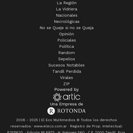
La Región
La Vidriera
Nacionales
Necrológicas
No se Queje si no se Queja
Opinión
Policiales
Política
Random
Sepelios
Sucesos Notables
Tandil Perdida
Virales
ZIP
Una Empresa de
2008 - 2025 | El Eco Multimedios © Todos los derechos
reservados.· www.eleco.com.ar · Registro de Prop. Intelectual:
82511620. · Edición Nº
6975
· H. Yrigoyen 560 · C.P. 7000 Tandil, Pcia.